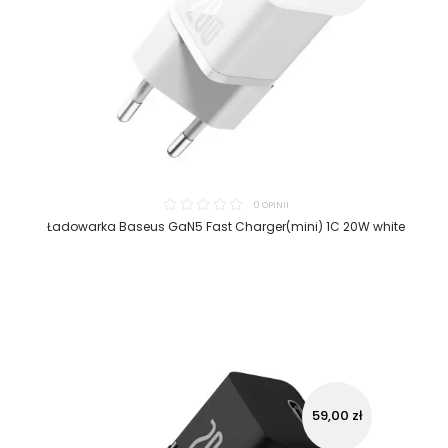
0 OPINII
Ładowarka Baseus GaN5 Fast Charger(mini) 1C 20W white
59,00 zł