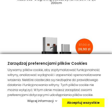
200cm
37,00 zł
26,90 zł
Zarządzaj preferencjami plików Cookies
Używamy plików cookie, aby zoptymalizować funkcjonalność
witryny, analizować wydajność i zapewniać spersonalizowane
wrażenia. Niektóre ciasteczka są niezbędne do prawidłowego
działania i funkcjonowania witryny. Tych plików cookie nie
można wyłączyć. W tym oknie możesz zarządzać swoimi
preferencjami dotyczącymi udostępniania plików cookie.
Więcej informacji
Akceptuj wszystkie
0 OPINII
Kabel USB-C Type-C Baseus Dynamic 100W QC PD 200cm