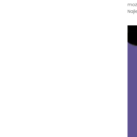
moż
Najl
codz
doce
któr