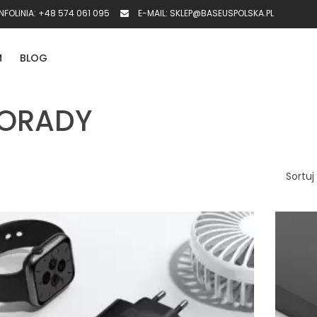
NFOLINIA:
+48 574 061 095
E-MAIL:
SKLEP@BASEUSPOLSKA.PL
M
BLOG
ORADY
Sortuj