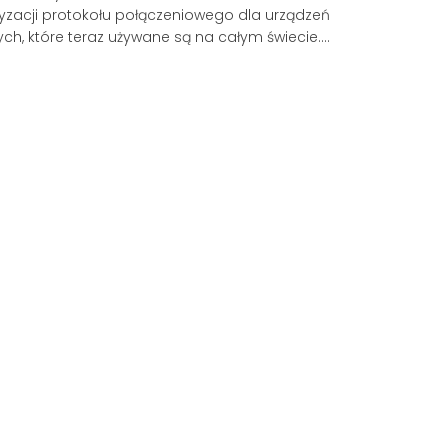
yzacji protokołu połączeniowego dla urządzeń
ych, które teraz używane są na całym świecie.
m jest USB Type-C i czy musisz go używać? Oto
, co musisz wiedzieć.