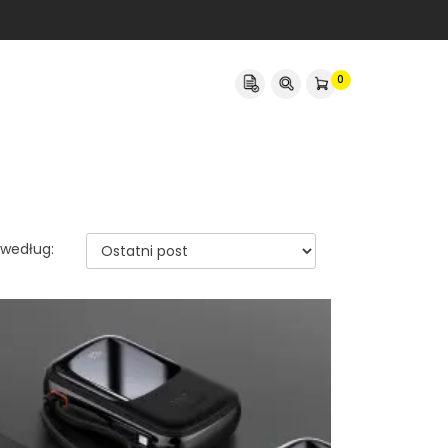
0
 według: