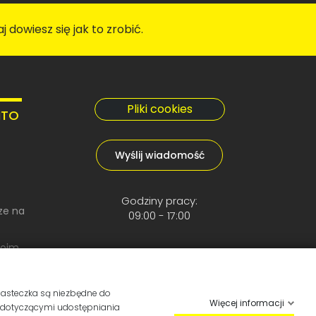
 dowiesz się jak to zrobić.
Pliki cookies
NTO
Wyślij wiadomość
Godziny pracy:
ze na
09:00 - 17:00
moim
iasteczka są niezbędne do
Więcej informacji
i dotyczącymi udostępniania