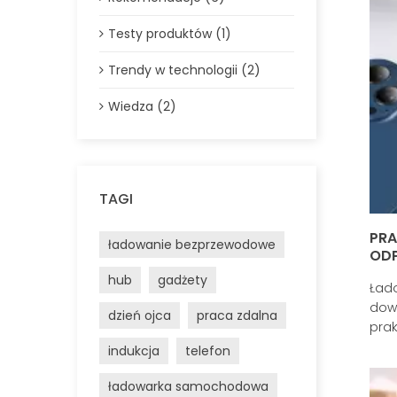
Testy produktów (1)
Trendy w technologii (2)
Wiedza (2)
TAGI
PRA
ładowanie bezprzewodowe
ODP
hub
gadżety
Łado
dowo
dzień ojca
praca zdalna
prak
uży
indukcja
telefon
sma
ładowarka samochodowa