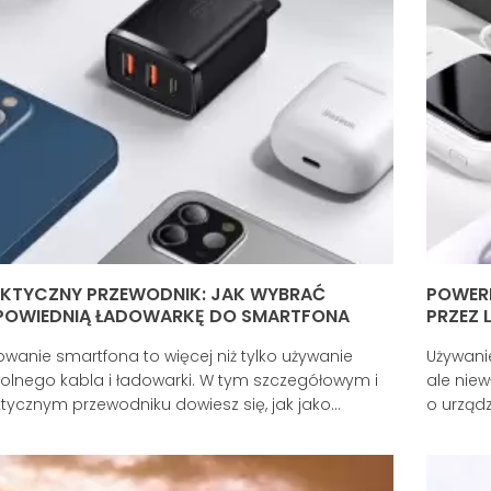
KTYCZNY PRZEWODNIK: JAK WYBRAĆ
POWER
OWIEDNIĄ ŁADOWARKĘ DO SMARTFONA
PRZEZ 
wanie smartfona to więcej niż tylko używanie
Używani
lnego kabla i ładowarki. W tym szczegółowym i
ale niew
tycznym przewodniku dowiesz się, jak jako
o urząd
tkownik wybrać odpowiednią ładowarkę do
pojemno
rtfona.
zagrożon