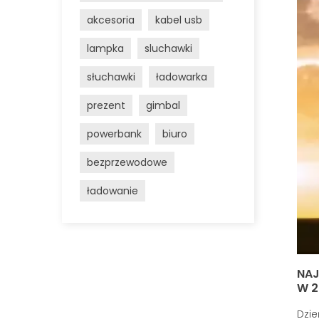
akcesoria
kabel usb
lampka
sluchawki
słuchawki
ładowarka
prezent
gimbal
powerbank
biuro
bezprzewodowe
ładowanie
NAJ
W 2
Dzie