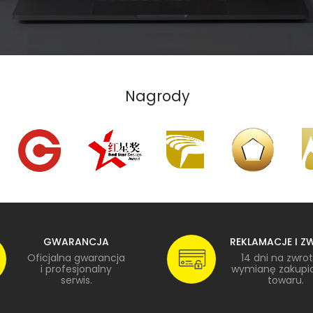
Nagrody
GWARANCJA
REKLAMACJE I Z
Oficjalna gwarancja
14 dni na zwrot
i profesjonalny
wymianę zakupi
serwis.
towaru.