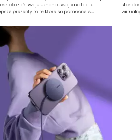
esz okazać swoje uznanie swojemu tacie.
standar
epsze prezenty to te które są pomocne w
wirtualn
iennym życiu. Na przykład, wielu tatusiów bardziej
Ale czy
nia prezenty, jeśli są praktyczne, użyteczne i takie
wszystko
ych potrzebują niż tylko ładnie wyglądają.