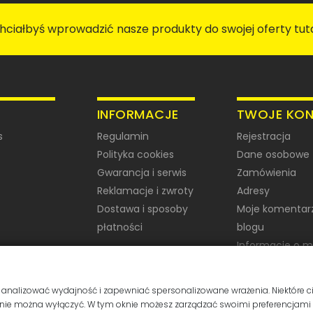
chciałbyś wprowadzić nasze produkty do swojej oferty tutaj
INFORMACJE
TWOJE KO
s
Regulamin
Rejestracja
Polityka cookies
Dane osobowe
Gwarancja i serwis
Zamówienia
Reklamacje i zwroty
Adresy
Dostawa i sposoby
Moje komentar
płatności
blogu
Informacje o 
blogu
 analizować wydajność i zapewniać spersonalizowane wrażenia. Niektóre c
ie nie można wyłączyć. W tym oknie możesz zarządzać swoimi preferencjam