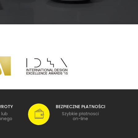
WROTY
BEZPIECZNE PŁATNOŚCI
 lub
Szybkie płatnosci
onego
on-line