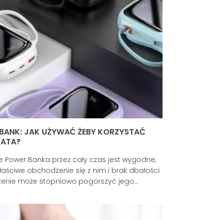
BANK: JAK UŻYWAĆ ŻEBY KORZYSTAĆ
LATA?
e Power Banka przez cały czas jest wygodne,
łaściwe obchodzenie się z nim i brak dbałości
zenie może stopniowo pogorszyć jego
ści. Wytrzymałość PowerBanka może być
a, jeśli nie jest odpowiednio pielęgnowany.