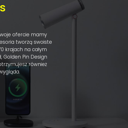
s
 swoje ofercie mamy
cesoria tworzą swoiste
70 krajach na całym
, Golden Pin Design
otrzymujesz również
 wygląda.