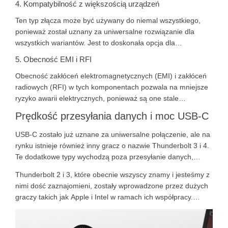
4. Kompatybilność z większością urządzeń
liściowej również pomaga uniknąć większego obciążenia
Ten typ złącza może być używany do niemal wszystkiego,
kabla, a nie samego portu. To oszczędza pieniądze i jest
ponieważ został uznany za uniwersalne rozwiązanie dla
trwałe.
wszystkich wariantów. Jest to doskonała opcja dla
użytkowników, gdy potrzebują złącza do urządzeń innych firm
5. Obecność EMI i RFI
w domu lub w pracy.
Obecność zakłóceń elektromagnetycznych (EMI) i zakłóceń
radiowych (RFI) w tych komponentach pozwala na mniejsze
ryzyko awarii elektrycznych, ponieważ są one stale
udoskonalane. Dzięki temu użytkownik może mieć pewność,
Prędkość przesyłania danych i moc USB-C
że można go bezpiecznie używać przez dłuższy czas,
ponieważ ma lepsze cechy, które chronią go przed
USB-C zostało już uznane za uniwersalne połączenie, ale na
uszkodzeniem.
rynku istnieje również inny gracz o nazwie Thunderbolt 3 i 4.
Te dodatkowe typy wychodzą poza przesyłanie danych,
ładowanie i odtwarzanie wideo.
Thunderbolt 2 i 3, które obecnie wszyscy znamy i jesteśmy z
nimi dość zaznajomieni, zostały wprowadzone przez dużych
graczy takich jak Apple i Intel w ramach ich współpracy.
Thunderbolt 3 ma umożliwić zwiększenie przepustowości i
funkcjonalności urządzenia podczas jednoczesnego