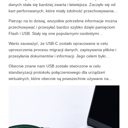
danych stała się bardziej zwarta i łatwiejsza. Zaczęło się od
kart perforowanych, które miały zdolność przechowywania
danych do 80 znaków, przechodząc przez taśmy
Patrząc na to dzisiaj, wszystkie potrzebne informacje można
magnetyczne, które mogły pomieścić nawet 10 000 kart
przechowywać i przesyłać bardzo szybko dzięki pamięciom
perforowanych na jednej rolce, twarde dyski, które mogły
Flash i USB. Stały się one popularnymi osobistymi
przechowywać 5 MB danych, dyskietki z 80 KB danych, a
urządzeniami ze względu na swoją kompaktowość i
teraz mamy pamięci Flash i USB.
Warto zauważyć, że USB-C zostało opracowane w celu
przenośność.
uproszczenia procesu migracji danych, zapisywania plików i
przesyłania dokumentów i informacji. Jego celem było
również stworzenie jednolitego i uniwersalnego formatu dla
Obecnie znane nam USB zostało stworzone w celu
wszystkich komputerów i portów USB. Używanie USB-C jest
standaryzacji protokołu połączeniowego dla urządzeń
uważane za najbardziej niezawodny sposób przechowywania
wirtualnych, które obecnie są powszechnie używane na
danych.
całym świecie, umożliwiając użytkownikom płynne i szybkie
przesyłanie wszystkich danych.